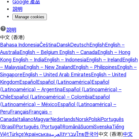
Google 產品
說明
Manage cookies
說明
中文 (香港)
Bahasa Indonesia
Čeština
Dansk
Deutsch
English
English –
Australia
English – Belgium
English – Canada
English – Hong
Kong
English – India
English – Indonesia
English – Ireland
English
– Malaysia
English – New Zealand
English – Philippines
English –
Singapore
English – United Arab Emirates
English – United
Kingdom
Español
Español (Latinoamérica)
Español
(Latinoamérica) – Argentina
Español (Latinoamérica) –
Chile
Español (Latinoamérica) – Colombia
Español
(Latinoamérica) – México
Español (Latinoamérica) –
Peru
Français
Français –
Canada
Italiano
Magyar
Nederlands
Norsk
Polski
Português
(Brasil)
Português (Portugal)
Română
Suomi
Svenska
Tiếng
Việt
Türkçe
Українська
العربية
עברית
ไทย
한국어
中文 (香港)
中文