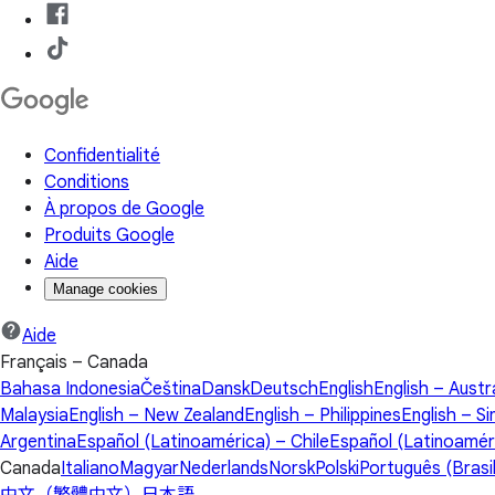
Confidentialité
Conditions
À propos de Google
Produits Google
Aide
Manage cookies
Aide
Français – Canada
Bahasa Indonesia
Čeština
Dansk
Deutsch
English
English – Austr
Malaysia
English – New Zealand
English – Philippines
English – S
Argentina
Español (Latinoamérica) – Chile
Español (Latinoamér
Canada
Italiano
Magyar
Nederlands
Norsk
Polski
Português (Brasil