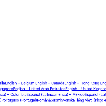
alia
English – Belgium
English – Canada
English – Hong Kong
Eng
ingapore
English – United Arab Emirates
English – United Kingd
ica) – Colombia
Español (Latinoamérica) – México
Español (La
)
Português (Portugal)
Română
Suomi
Svenska
Tiếng Việt
Türkçe
У