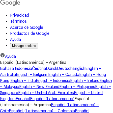
Privacidad
Términos
Acerca de Google
Productos de Google
Ayuda
Manage cookies
Ayuda
Español (Latinoamérica) – Argentina
Bahasa Indonesia
Čeština
Dansk
Deutsch
English
English –
Australia
English – Belgium
English – Canada
English – Hong
Kong
English – India
English – Indonesia
English – Ireland
English
– Malaysia
English – New Zealand
English – Philippines
English –
Singapore
English – United Arab Emirates
English – United
Kingdom
Español
Español (Latinoamérica)
Español
(Latinoamérica) – Argentina
Español (Latinoamérica) –
Chile
Español (Latinoamérica) – Colombia
Español