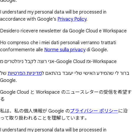
Google.
I understand my personal data will be processed in
accordance with Google’s
Privacy Policy
.
Desidero ricevere newsletter da Google Cloud e Workspace
Ho compreso che i miei dati personali verranno trattati
conformemente alle
Norme sulla privacy
di Google.
אני רוצה לקבל ניוזלטרים מ-Google Cloud ומ-Workspace
ברור לי שהמידע האישי שלי יעובד בהתאם ל
מדיניות הפרטיות
של
Google.
Google Cloud と Workspace のニュースレターの受信を希望す
る
私は、私の個人情報が Google の
プライバシー ポリシー
に沿
って取り扱われることを理解しています。
I understand my personal data will be processed in