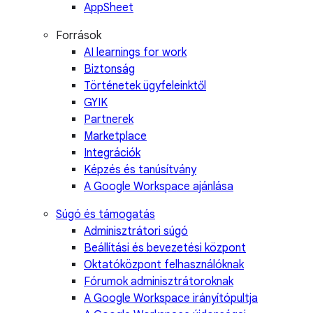
AppSheet
Források
AI learnings for work
Biztonság
Történetek ügyfeleinktől
GYIK
Partnerek
Marketplace
Integrációk
Képzés és tanúsítvány
A Google Workspace ajánlása
Súgó és támogatás
Adminisztrátori súgó
Beállítási és bevezetési központ
Oktatóközpont felhasználóknak
Fórumok adminisztrátoroknak
A Google Workspace irányítópultja