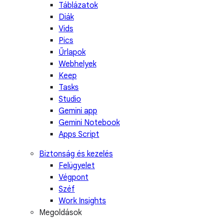
Táblázatok
Diák
Vids
Pics
Űrlapok
Webhelyek
Keep
Tasks
Studio
Gemini app
Gemini Notebook
Apps Script
Biztonság és kezelés
Felügyelet
Végpont
Széf
Work Insights
Megoldások