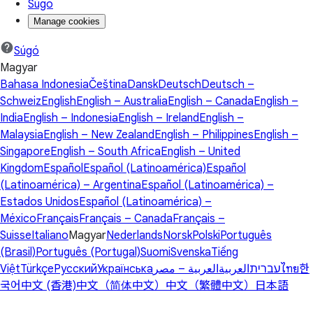
Súgó
Manage cookies
Súgó
Magyar
Bahasa Indonesia
Čeština
Dansk
Deutsch
Deutsch –
Schweiz
English
English – Australia
English – Canada
English –
India
English – Indonesia
English – Ireland
English –
Malaysia
English – New Zealand
English – Philippines
English –
Singapore
English – South Africa
English – United
Kingdom
Español
Español (Latinoamérica)
Español
(Latinoamérica) – Argentina
Español (Latinoamérica) –
Estados Unidos
Español (Latinoamérica) –
México
Français
Français – Canada
Français –
Suisse
Italiano
Magyar
Nederlands
Norsk
Polski
Português
(Brasil)
Português (Portugal)
Suomi
Svenska
Tiếng
Việt
Türkçe
Русский
Українська
العربية – مصر
العربية
עברית
ไทย
한
국어
中文 (香港)
中文（简体中文）
中文（繁體中文）
日本語