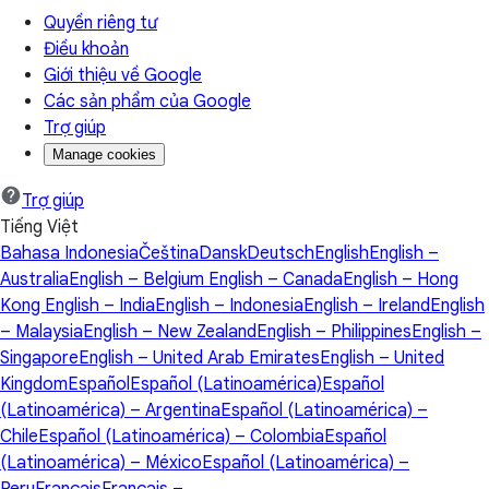
Quyền riêng tư
Điều khoản
Giới thiệu về Google
Các sản phẩm của Google
Trợ giúp
Manage cookies
Trợ giúp
Tiếng Việt
Bahasa Indonesia
Čeština
Dansk
Deutsch
English
English –
Australia
English – Belgium
English – Canada
English – Hong
Kong
English – India
English – Indonesia
English – Ireland
English
– Malaysia
English – New Zealand
English – Philippines
English –
Singapore
English – United Arab Emirates
English – United
Kingdom
Español
Español (Latinoamérica)
Español
(Latinoamérica) – Argentina
Español (Latinoamérica) –
Chile
Español (Latinoamérica) – Colombia
Español
(Latinoamérica) – México
Español (Latinoamérica) –