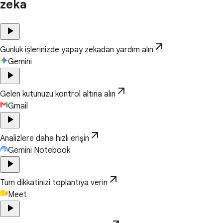
zeka
play_arrow
arrow_outward
Günlük işlerinizde yapay zekadan yardım alın
Gemini
play_arrow
arrow_outward
Gelen kutunuzu kontrol altına alın
Gmail
play_arrow
arrow_outward
Analizlere daha hızlı erişin
Gemini Notebook
play_arrow
arrow_outward
Tüm dikkatinizi toplantıya verin
Meet
play_arrow