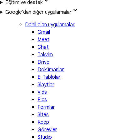
Eğitim ve destek
Google'dan diğer uygulamalar
Dahil olan uygulamalar
Gmail
Meet
Chat
Takvim
Drive
Dokümanlar
E-Tablolar
Slaytlar
Vids
Pics
Formlar
Sites
Keep
Görevler
Studio