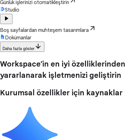
arrow_outward
Günlük işlerinizi otomatikleştirin
Studio
play_arrow
arrow_outward
Boş sayfalardan muhteşem tasarımlara
Dokümanlar
arrow_downward
Daha fazla göster
Workspace'in en iyi özelliklerinden
yararlanarak işletmenizi geliştirin
Kurumsal özellikler için kaynaklar