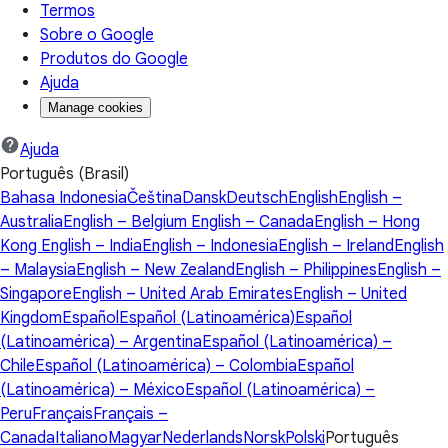
Termos
Sobre o Google
Produtos do Google
Ajuda
Manage cookies
Ajuda
Português (Brasil)
Bahasa Indonesia
Čeština
Dansk
Deutsch
English
English –
Australia
English – Belgium
English – Canada
English – Hong
Kong
English – India
English – Indonesia
English – Ireland
English
– Malaysia
English – New Zealand
English – Philippines
English –
Singapore
English – United Arab Emirates
English – United
Kingdom
Español
Español (Latinoamérica)
Español
(Latinoamérica) – Argentina
Español (Latinoamérica) –
Chile
Español (Latinoamérica) – Colombia
Español
(Latinoamérica) – México
Español (Latinoamérica) –
Peru
Français
Français –
Canada
Italiano
Magyar
Nederlands
Norsk
Polski
Português