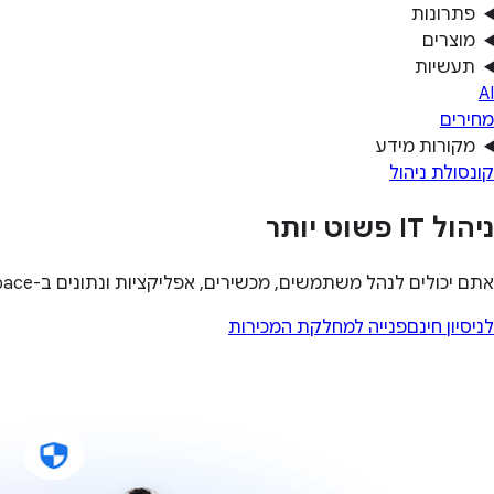
פתרונות
מוצרים
תעשיות
AI
מחירים
מקורות מידע
קונסולת ניהול
ניהול IT פשוט יותר
אתם יכולים לנהל משתמשים, מכשירים, אפליקציות ונתונים ב-Workspace‏, Chrome‏, ChromeOS ו-Android – והכול במקום אחד.
לניסיון חינם
פנייה למחלקת המכירות