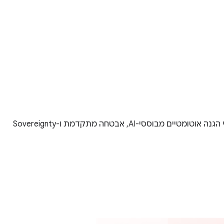
‫Workspace נותן לצוותי IT פלטפורמה עמידה וכלים יעילים שעוזרים לאבטח מידע אישי רגיש ולציית לדרישות הרגולטוריות, כולל מנגנוני הגנה אוטומטיים מבוססי-AI, אבטחה מתקדמת ו-Sovereignty