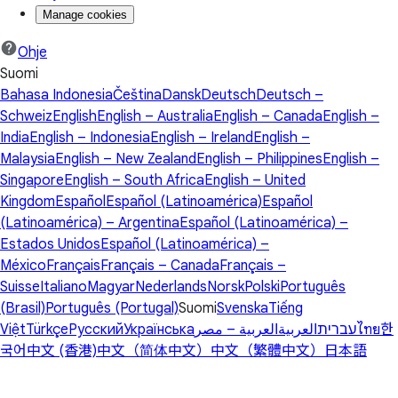
Manage cookies
Ohje
Suomi
Bahasa Indonesia
Čeština
Dansk
Deutsch
Deutsch –
Schweiz
English
English – Australia
English – Canada
English –
India
English – Indonesia
English – Ireland
English –
Malaysia
English – New Zealand
English – Philippines
English –
Singapore
English – South Africa
English – United
Kingdom
Español
Español (Latinoamérica)
Español
(Latinoamérica) – Argentina
Español (Latinoamérica) –
Estados Unidos
Español (Latinoamérica) –
México
Français
Français – Canada
Français –
Suisse
Italiano
Magyar
Nederlands
Norsk
Polski
Português
(Brasil)
Português (Portugal)
Suomi
Svenska
Tiếng
Việt
Türkçe
Русский
Українська
العربية – مصر
العربية
עברית
ไทย
한
국어
中文 (香港)
中文（简体中文）
中文（繁體中文）
日本語