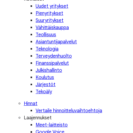
Uudet yritykset
Pienyritykset
Suuryritykset
Vähittäiskauppa
Teollisuus
Asiantuntijapalvelut
Teknologia
Terveydenhuolto
Finanssipalvelut
Julkishallinto
Koulutus
Järjestöt
Tekoäly
Hinnat
Vertaile hinnoitteluvaihtoehtoja
Laajennukset
Meet-laitteisto
Google Voice