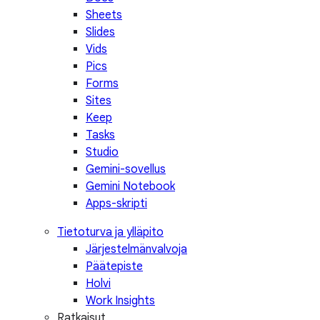
Sheets
Slides
Vids
Pics
Forms
Sites
Keep
Tasks
Studio
Gemini-sovellus
Gemini Notebook
Apps-skripti
Tietoturva ja ylläpito
Järjestelmänvalvoja
Päätepiste
Holvi
Work Insights
Ratkaisut